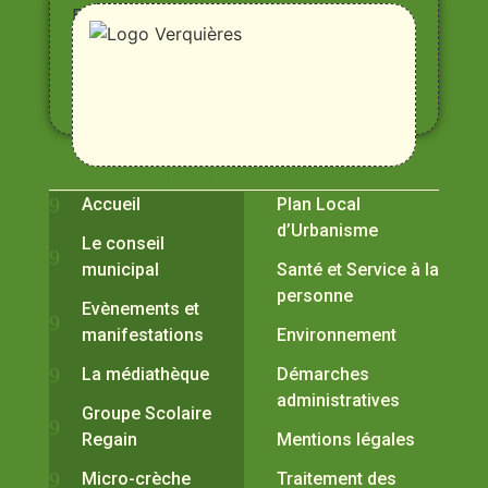
Entre
Rhône,
Alpilles
et
Durance
Vivre à Verquières
Pratiques
Accueil
Plan Local
d’Urbanisme
Le conseil
municipal
Santé et Service à la
personne
Evènements et
manifestations
Environnement
La médiathèque
Démarches
administratives
Groupe Scolaire
Regain
Mentions légales
Micro-crèche
Traitement des