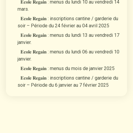
𝐄𝐜𝐨𝐥𝐞 𝐑𝐞𝐠𝐚𝐢𝐧 : menus du lundi 10 au vendredi 14
mars.
𝐄𝐜𝐨𝐥𝐞 𝐑𝐞𝐠𝐚𝐢𝐧 : inscriptions cantine / garderie du
soir – Période du 24 février au 04 avril 2025
𝐄𝐜𝐨𝐥𝐞 𝐑𝐞𝐠𝐚𝐢𝐧 : menus du lundi 13 au vendredi 17
janvier.
𝐄𝐜𝐨𝐥𝐞 𝐑𝐞𝐠𝐚𝐢𝐧 : menus du lundi 06 au vendredi 10
janvier.
𝐄𝐜𝐨𝐥𝐞 𝐑𝐞𝐠𝐚𝐢𝐧 : menus du mois de janvier 2025
𝐄𝐜𝐨𝐥𝐞 𝐑𝐞𝐠𝐚𝐢𝐧 : inscriptions cantine / garderie du
soir – Période du 6 janvier au 7 février 2025