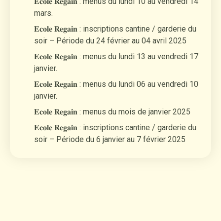
𝐄𝐜𝐨𝐥𝐞 𝐑𝐞𝐠𝐚𝐢𝐧 : menus du lundi 10 au vendredi 14
mars.
𝐄𝐜𝐨𝐥𝐞 𝐑𝐞𝐠𝐚𝐢𝐧 : inscriptions cantine / garderie du
soir – Période du 24 février au 04 avril 2025
𝐄𝐜𝐨𝐥𝐞 𝐑𝐞𝐠𝐚𝐢𝐧 : menus du lundi 13 au vendredi 17
janvier.
𝐄𝐜𝐨𝐥𝐞 𝐑𝐞𝐠𝐚𝐢𝐧 : menus du lundi 06 au vendredi 10
janvier.
𝐄𝐜𝐨𝐥𝐞 𝐑𝐞𝐠𝐚𝐢𝐧 : menus du mois de janvier 2025
𝐄𝐜𝐨𝐥𝐞 𝐑𝐞𝐠𝐚𝐢𝐧 : inscriptions cantine / garderie du
soir – Période du 6 janvier au 7 février 2025