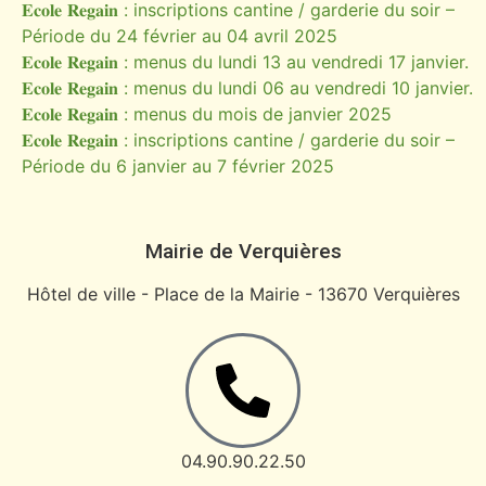
𝐄𝐜𝐨𝐥𝐞 𝐑𝐞𝐠𝐚𝐢𝐧 : inscriptions cantine / garderie du soir –
Période du 24 février au 04 avril 2025
𝐄𝐜𝐨𝐥𝐞 𝐑𝐞𝐠𝐚𝐢𝐧 : menus du lundi 13 au vendredi 17 janvier.
𝐄𝐜𝐨𝐥𝐞 𝐑𝐞𝐠𝐚𝐢𝐧 : menus du lundi 06 au vendredi 10 janvier.
𝐄𝐜𝐨𝐥𝐞 𝐑𝐞𝐠𝐚𝐢𝐧 : menus du mois de janvier 2025
𝐄𝐜𝐨𝐥𝐞 𝐑𝐞𝐠𝐚𝐢𝐧 : inscriptions cantine / garderie du soir –
Période du 6 janvier au 7 février 2025
Mairie de Verquières
Hôtel de ville - Place de la Mairie - 13670 Verquières
04.90.90.22.50