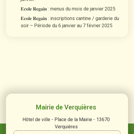
𝐄𝐜𝐨𝐥𝐞 𝐑𝐞𝐠𝐚𝐢𝐧 : menus du mois de janvier 2025
𝐄𝐜𝐨𝐥𝐞 𝐑𝐞𝐠𝐚𝐢𝐧 : inscriptions cantine / garderie du
soir – Période du 6 janvier au 7 février 2025
Mairie de Verquières
Hôtel de ville - Place de la Mairie - 13670
Verquières