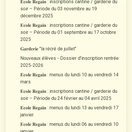
𝐄𝐜𝐨𝐥𝐞 𝐑𝐞𝐠𝐚𝐢𝐧 : inscriptions cantine / garderie du
soir – Période du 03 novembre au 19
décembre 2025
𝐄𝐜𝐨𝐥𝐞 𝐑𝐞𝐠𝐚𝐢𝐧 : inscriptions cantine / garderie du
soir – Période du 01 septembre au 17 octobre
2025
𝐆𝐚𝐫𝐝𝐞𝐫𝐢𝐞 "la récré de juillet"
Nouveaux élèves - Dossier d'inscription rentrée
2025-2026
𝐄𝐜𝐨𝐥𝐞 𝐑𝐞𝐠𝐚𝐢𝐧 : menus du lundi 10 au vendredi 14
mars.
𝐄𝐜𝐨𝐥𝐞 𝐑𝐞𝐠𝐚𝐢𝐧 : inscriptions cantine / garderie du
soir – Période du 24 février au 04 avril 2025
𝐄𝐜𝐨𝐥𝐞 𝐑𝐞𝐠𝐚𝐢𝐧 : menus du lundi 13 au vendredi 17
janvier.
𝐄𝐜𝐨𝐥𝐞 𝐑𝐞𝐠𝐚𝐢𝐧 : menus du lundi 06 au vendredi 10
janvier.