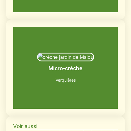
Le jardin de Malou
Jusqu'à 12 enfants âgés de 2 mois et demi
Micro-crèche
à 3 ans
Découvrir
Verquières
Voir aussi