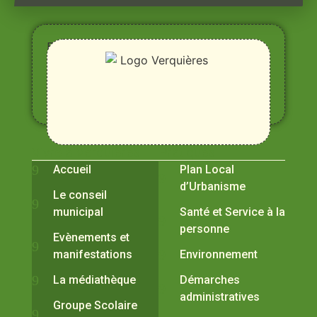
Entre
Rhône,
Alpilles
et
Durance
Vivre à Verquières
Pratiques
Accueil
Plan Local
d’Urbanisme
Le conseil
municipal
Santé et Service à la
personne
Evènements et
manifestations
Environnement
La médiathèque
Démarches
administratives
Groupe Scolaire