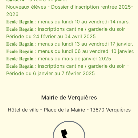
Nouveaux élèves - Dossier d'inscription rentrée 2025-
2026
𝐄𝐜𝐨𝐥𝐞 𝐑𝐞𝐠𝐚𝐢𝐧 : menus du lundi 10 au vendredi 14 mars.
𝐄𝐜𝐨𝐥𝐞 𝐑𝐞𝐠𝐚𝐢𝐧 : inscriptions cantine / garderie du soir –
Période du 24 février au 04 avril 2025
𝐄𝐜𝐨𝐥𝐞 𝐑𝐞𝐠𝐚𝐢𝐧 : menus du lundi 13 au vendredi 17 janvier.
𝐄𝐜𝐨𝐥𝐞 𝐑𝐞𝐠𝐚𝐢𝐧 : menus du lundi 06 au vendredi 10 janvier.
𝐄𝐜𝐨𝐥𝐞 𝐑𝐞𝐠𝐚𝐢𝐧 : menus du mois de janvier 2025
𝐄𝐜𝐨𝐥𝐞 𝐑𝐞𝐠𝐚𝐢𝐧 : inscriptions cantine / garderie du soir –
Période du 6 janvier au 7 février 2025
Mairie de Verquières
Hôtel de ville - Place de la Mairie - 13670 Verquières