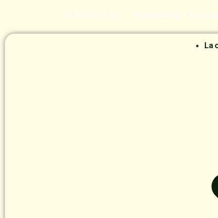
04.90.90.22.50
Hôtel de ville - Place 
La