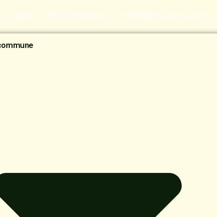
de la Mairie - 13670 Verquières
mairie@verquieres.com
 commune