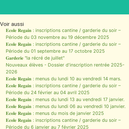
Voir aussi
𝐄𝐜𝐨𝐥𝐞 𝐑𝐞𝐠𝐚𝐢𝐧 : inscriptions cantine / garderie du soir –
Période du 03 novembre au 19 décembre 2025
𝐄𝐜𝐨𝐥𝐞 𝐑𝐞𝐠𝐚𝐢𝐧 : inscriptions cantine / garderie du soir –
Période du 01 septembre au 17 octobre 2025
𝐆𝐚𝐫𝐝𝐞𝐫𝐢𝐞 "la récré de juillet"
Nouveaux élèves - Dossier d'inscription rentrée 2025-
2026
𝐄𝐜𝐨𝐥𝐞 𝐑𝐞𝐠𝐚𝐢𝐧 : menus du lundi 10 au vendredi 14 mars.
𝐄𝐜𝐨𝐥𝐞 𝐑𝐞𝐠𝐚𝐢𝐧 : inscriptions cantine / garderie du soir –
Période du 24 février au 04 avril 2025
𝐄𝐜𝐨𝐥𝐞 𝐑𝐞𝐠𝐚𝐢𝐧 : menus du lundi 13 au vendredi 17 janvier.
𝐄𝐜𝐨𝐥𝐞 𝐑𝐞𝐠𝐚𝐢𝐧 : menus du lundi 06 au vendredi 10 janvier.
𝐄𝐜𝐨𝐥𝐞 𝐑𝐞𝐠𝐚𝐢𝐧 : menus du mois de janvier 2025
𝐄𝐜𝐨𝐥𝐞 𝐑𝐞𝐠𝐚𝐢𝐧 : inscriptions cantine / garderie du soir –
Période du 6 janvier au 7 février 2025