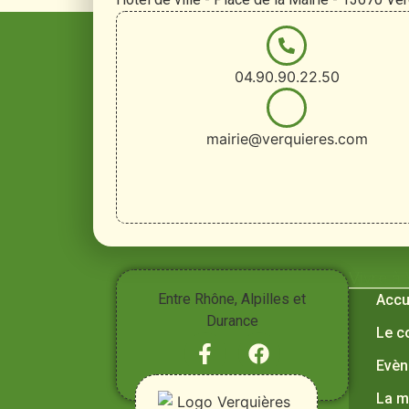
04.90.90.22.50
mairie@verquieres.com
Vivre à
Entre Rhône, Alpilles et
Accu
Durance
Le c
Evèn
La m