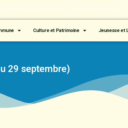
de la Mairie - 13670 Verquières
mairie@verquieres.com
ommune
Culture et Patrimoine
Jeunesse et L
u 29 septembre)