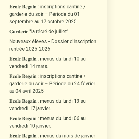
𝐄𝐜𝐨𝐥𝐞 𝐑𝐞𝐠𝐚𝐢𝐧 : inscriptions cantine /
garderie du soir – Période du 01
septembre au 17 octobre 2025
𝐆𝐚𝐫𝐝𝐞𝐫𝐢𝐞 "la récré de juillet"
Nouveaux élèves - Dossier d'inscription
rentrée 2025-2026
𝐄𝐜𝐨𝐥𝐞 𝐑𝐞𝐠𝐚𝐢𝐧 : menus du lundi 10 au
vendredi 14 mars.
𝐄𝐜𝐨𝐥𝐞 𝐑𝐞𝐠𝐚𝐢𝐧 : inscriptions cantine /
garderie du soir – Période du 24 février
au 04 avril 2025
𝐄𝐜𝐨𝐥𝐞 𝐑𝐞𝐠𝐚𝐢𝐧 : menus du lundi 13 au
vendredi 17 janvier.
𝐄𝐜𝐨𝐥𝐞 𝐑𝐞𝐠𝐚𝐢𝐧 : menus du lundi 06 au
vendredi 10 janvier.
𝐄𝐜𝐨𝐥𝐞 𝐑𝐞𝐠𝐚𝐢𝐧 : menus du mois de janvier