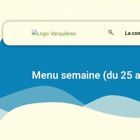
04.90.90.22.50
Hôtel de ville - Place 
La c
Menu semaine (du 25 a