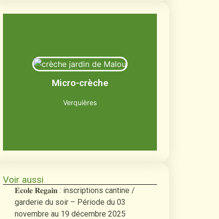
Le jardin de Malou
Jusqu'à 12 enfants âgés de 2 mois et
Micro-crèche
demi à 3 ans
Découvrir
Verquières
Voir aussi
𝐄𝐜𝐨𝐥𝐞 𝐑𝐞𝐠𝐚𝐢𝐧 : inscriptions cantine /
garderie du soir – Période du 03
novembre au 19 décembre 2025