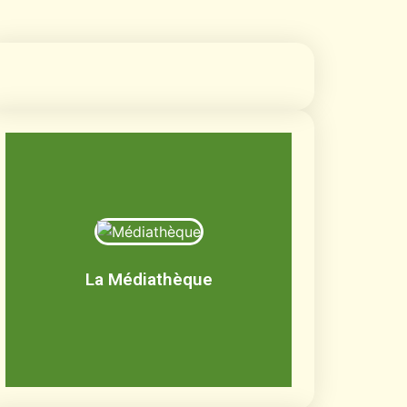
Médiathèque
Livres, BD, documentaires, jeux de
société, CD, DVD
La Médiathèque
Découvrir