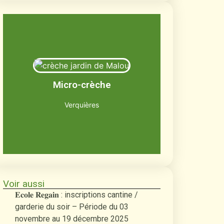
Le jardin de Malou
Jusqu'à 12 enfants âgés de 2 mois et
Micro-crèche
demi à 3 ans
Découvrir
Verquières
Voir aussi
𝐄𝐜𝐨𝐥𝐞 𝐑𝐞𝐠𝐚𝐢𝐧 : inscriptions cantine /
garderie du soir – Période du 03
novembre au 19 décembre 2025