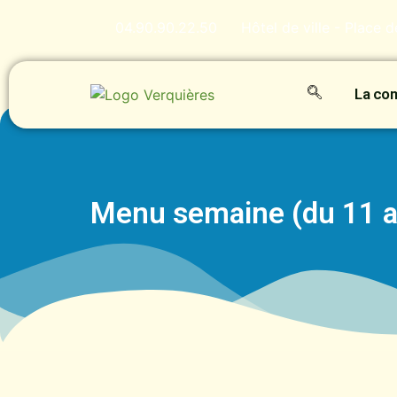
04.90.90.22.50
Hôtel de ville - Place 
La c
Menu semaine (du 11 a