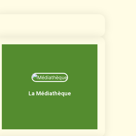
Médiathèque
Livres, BD, documentaires, jeux de
société, CD, DVD
La Médiathèque
Découvrir