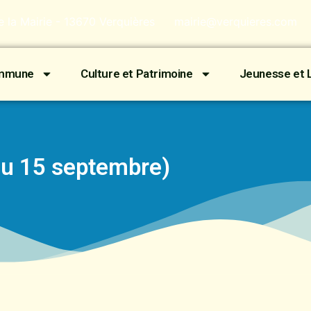
de la Mairie - 13670 Verquières
mairie@verquieres.com
ommune
Culture et Patrimoine
Jeunesse et L
u 15 septembre)