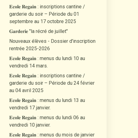
𝐄𝐜𝐨𝐥𝐞 𝐑𝐞𝐠𝐚𝐢𝐧 : inscriptions cantine /
garderie du soir – Période du 01
septembre au 17 octobre 2025
𝐆𝐚𝐫𝐝𝐞𝐫𝐢𝐞 "la récré de juillet"
Nouveaux élèves - Dossier d'inscription
rentrée 2025-2026
𝐄𝐜𝐨𝐥𝐞 𝐑𝐞𝐠𝐚𝐢𝐧 : menus du lundi 10 au
vendredi 14 mars.
𝐄𝐜𝐨𝐥𝐞 𝐑𝐞𝐠𝐚𝐢𝐧 : inscriptions cantine /
garderie du soir – Période du 24 février
au 04 avril 2025
𝐄𝐜𝐨𝐥𝐞 𝐑𝐞𝐠𝐚𝐢𝐧 : menus du lundi 13 au
vendredi 17 janvier.
𝐄𝐜𝐨𝐥𝐞 𝐑𝐞𝐠𝐚𝐢𝐧 : menus du lundi 06 au
vendredi 10 janvier.
𝐄𝐜𝐨𝐥𝐞 𝐑𝐞𝐠𝐚𝐢𝐧 : menus du mois de janvier