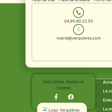
04.90.90.22.50
mairie@verquieres.com
Vivre à
Entre Rhône, Alpilles et
Accu
Durance
Le c
Evèn
La m