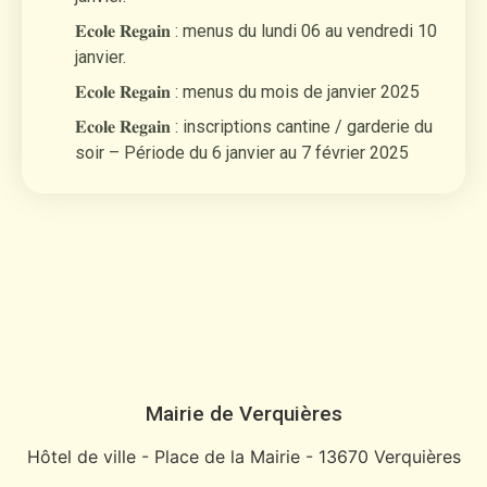
𝐄𝐜𝐨𝐥𝐞 𝐑𝐞𝐠𝐚𝐢𝐧 : menus du lundi 06 au vendredi 10
janvier.
𝐄𝐜𝐨𝐥𝐞 𝐑𝐞𝐠𝐚𝐢𝐧 : menus du mois de janvier 2025
𝐄𝐜𝐨𝐥𝐞 𝐑𝐞𝐠𝐚𝐢𝐧 : inscriptions cantine / garderie du
soir – Période du 6 janvier au 7 février 2025
Mairie de Verquières
Hôtel de ville - Place de la Mairie - 13670 Verquières