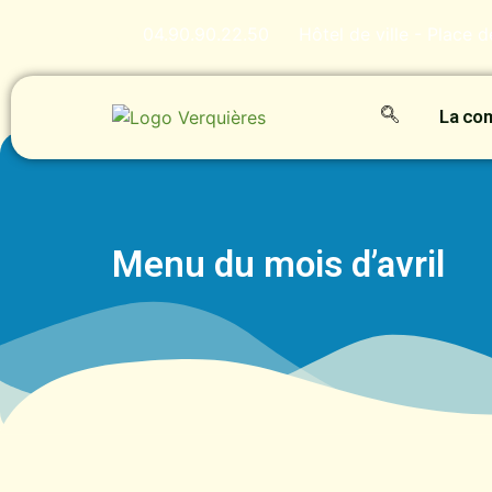
04.90.90.22.50
Hôtel de ville - Place 
La c
Menu du mois d’avril