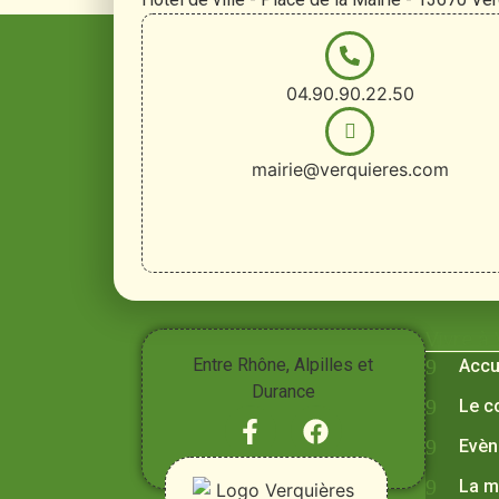
04.90.90.22.50
mairie@verquieres.com
Vivre à
Entre Rhône, Alpilles et
Accu
Durance
Le c
Evèn
La m