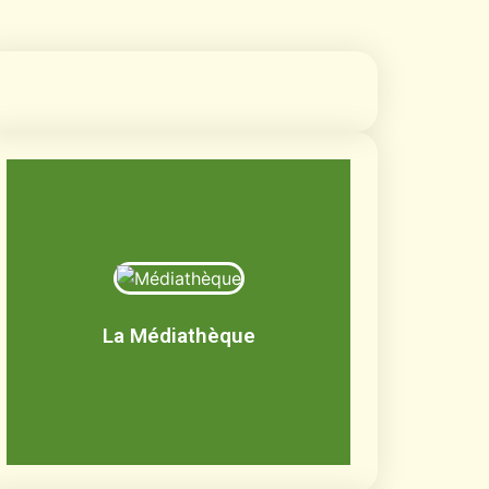
Médiathèque
Livres, BD, documentaires, jeux de
société, CD, DVD
La Médiathèque
Découvrir