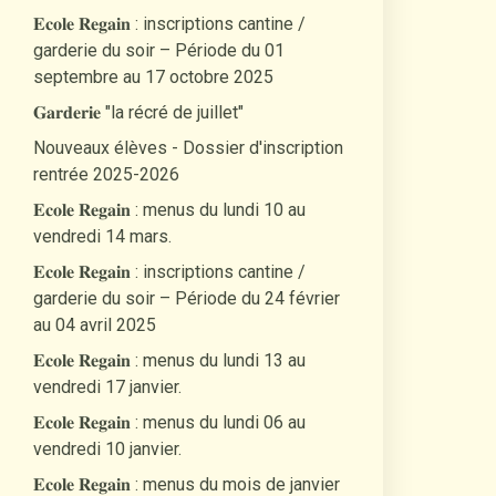
𝐄𝐜𝐨𝐥𝐞 𝐑𝐞𝐠𝐚𝐢𝐧 : inscriptions cantine /
garderie du soir – Période du 01
septembre au 17 octobre 2025
𝐆𝐚𝐫𝐝𝐞𝐫𝐢𝐞 "la récré de juillet"
Nouveaux élèves - Dossier d'inscription
rentrée 2025-2026
𝐄𝐜𝐨𝐥𝐞 𝐑𝐞𝐠𝐚𝐢𝐧 : menus du lundi 10 au
vendredi 14 mars.
𝐄𝐜𝐨𝐥𝐞 𝐑𝐞𝐠𝐚𝐢𝐧 : inscriptions cantine /
garderie du soir – Période du 24 février
au 04 avril 2025
𝐄𝐜𝐨𝐥𝐞 𝐑𝐞𝐠𝐚𝐢𝐧 : menus du lundi 13 au
vendredi 17 janvier.
𝐄𝐜𝐨𝐥𝐞 𝐑𝐞𝐠𝐚𝐢𝐧 : menus du lundi 06 au
vendredi 10 janvier.
𝐄𝐜𝐨𝐥𝐞 𝐑𝐞𝐠𝐚𝐢𝐧 : menus du mois de janvier