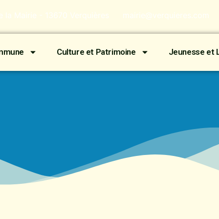
de la Mairie - 13670 Verquières
mairie@verquieres.com
ommune
Culture et Patrimoine
Jeunesse et L