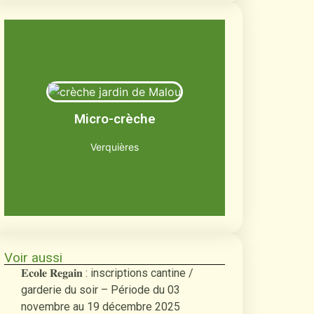
Le jardin de Malou
Jusqu'à 12 enfants âgés de 2 mois et
Micro-crèche
demi à 3 ans
Découvrir
Verquières
Voir aussi
𝐄𝐜𝐨𝐥𝐞 𝐑𝐞𝐠𝐚𝐢𝐧 : inscriptions cantine /
garderie du soir – Période du 03
novembre au 19 décembre 2025