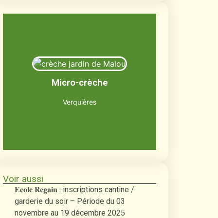
Le jardin de Malou
Jusqu'à 12 enfants âgés de 2 mois et
Micro-crèche
demi à 3 ans
Découvrir
Verquières
Voir aussi
𝐄𝐜𝐨𝐥𝐞 𝐑𝐞𝐠𝐚𝐢𝐧 : inscriptions cantine /
garderie du soir – Période du 03
novembre au 19 décembre 2025