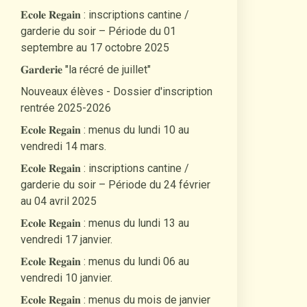
𝐄𝐜𝐨𝐥𝐞 𝐑𝐞𝐠𝐚𝐢𝐧 : inscriptions cantine /
garderie du soir – Période du 01
septembre au 17 octobre 2025
𝐆𝐚𝐫𝐝𝐞𝐫𝐢𝐞 "la récré de juillet"
Nouveaux élèves - Dossier d'inscription
rentrée 2025-2026
𝐄𝐜𝐨𝐥𝐞 𝐑𝐞𝐠𝐚𝐢𝐧 : menus du lundi 10 au
vendredi 14 mars.
𝐄𝐜𝐨𝐥𝐞 𝐑𝐞𝐠𝐚𝐢𝐧 : inscriptions cantine /
garderie du soir – Période du 24 février
au 04 avril 2025
𝐄𝐜𝐨𝐥𝐞 𝐑𝐞𝐠𝐚𝐢𝐧 : menus du lundi 13 au
vendredi 17 janvier.
𝐄𝐜𝐨𝐥𝐞 𝐑𝐞𝐠𝐚𝐢𝐧 : menus du lundi 06 au
vendredi 10 janvier.
𝐄𝐜𝐨𝐥𝐞 𝐑𝐞𝐠𝐚𝐢𝐧 : menus du mois de janvier