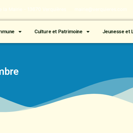
de la Mairie - 13670 Verquières
mairie@verquieres.com
ommune
Culture et Patrimoine
Jeunesse et L
mbre