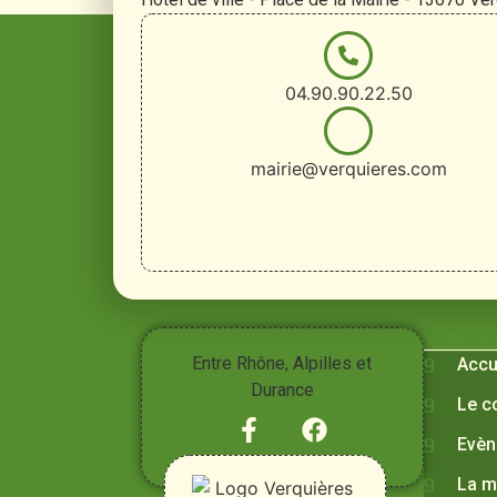
04.90.90.22.50
mairie@verquieres.com
Vivre à
Entre Rhône, Alpilles et
Accu
Durance
Le c
Evèn
La m