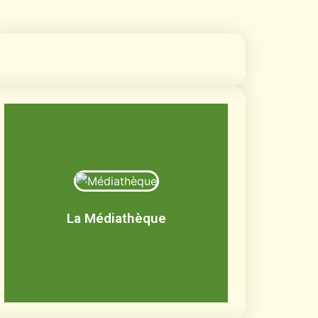
Médiathèque
Livres, BD, documentaires, jeux de
société, CD, DVD
La Médiathèque
Découvrir