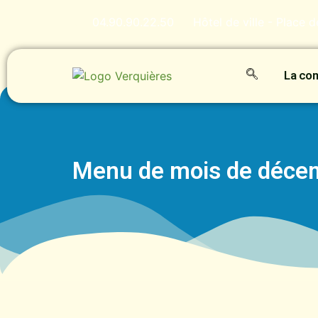
04.90.90.22.50
Hôtel de ville - Place 
La c
Menu de mois de déce