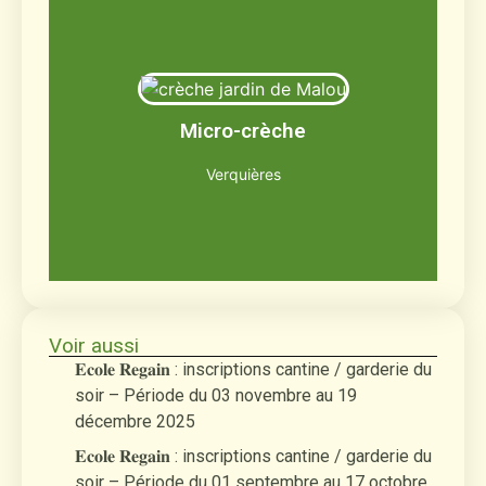
Le jardin de Malou
Jusqu'à 12 enfants âgés de 2 mois et demi
Micro-crèche
à 3 ans
Découvrir
Verquières
Voir aussi
𝐄𝐜𝐨𝐥𝐞 𝐑𝐞𝐠𝐚𝐢𝐧 : inscriptions cantine / garderie du
soir – Période du 03 novembre au 19
décembre 2025
𝐄𝐜𝐨𝐥𝐞 𝐑𝐞𝐠𝐚𝐢𝐧 : inscriptions cantine / garderie du
soir – Période du 01 septembre au 17 octobre