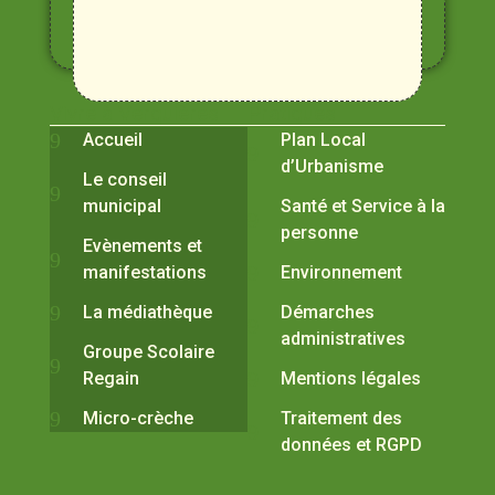
Alpilles
et
Durance
Vivre à Verquières
Pratiques
Accueil
Plan Local
d’Urbanisme
Le conseil
municipal
Santé et Service à la
personne
Evènements et
manifestations
Environnement
La médiathèque
Démarches
administratives
Groupe Scolaire
Regain
Mentions légales
Micro-crèche
Traitement des
données et RGPD