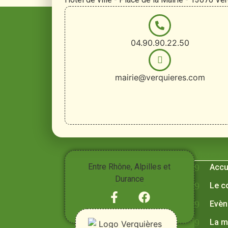
04.90.90.22.50
mairie@verquieres.com
Vivre à
Entre Rhône, Alpilles et
Accu
Durance
Le c
Evèn
La m