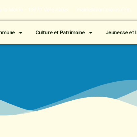
de la Mairie - 13670 Verquières
mairie@verquieres.com
ommune
Culture et Patrimoine
Jeunesse et L