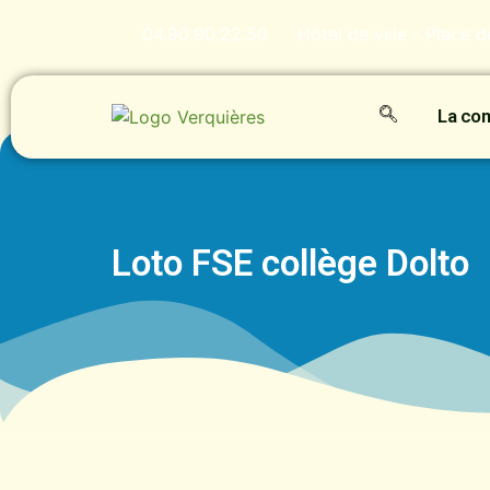
04.90.90.22.50
Hôtel de ville - Place 
La c
Loto FSE collège Dolto