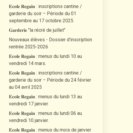
𝐄𝐜𝐨𝐥𝐞 𝐑𝐞𝐠𝐚𝐢𝐧 : inscriptions cantine /
garderie du soir – Période du 01
septembre au 17 octobre 2025
𝐆𝐚𝐫𝐝𝐞𝐫𝐢𝐞 "la récré de juillet"
Nouveaux élèves - Dossier d'inscription
rentrée 2025-2026
𝐄𝐜𝐨𝐥𝐞 𝐑𝐞𝐠𝐚𝐢𝐧 : menus du lundi 10 au
vendredi 14 mars.
𝐄𝐜𝐨𝐥𝐞 𝐑𝐞𝐠𝐚𝐢𝐧 : inscriptions cantine /
garderie du soir – Période du 24 février
au 04 avril 2025
𝐄𝐜𝐨𝐥𝐞 𝐑𝐞𝐠𝐚𝐢𝐧 : menus du lundi 13 au
vendredi 17 janvier.
𝐄𝐜𝐨𝐥𝐞 𝐑𝐞𝐠𝐚𝐢𝐧 : menus du lundi 06 au
vendredi 10 janvier.
𝐄𝐜𝐨𝐥𝐞 𝐑𝐞𝐠𝐚𝐢𝐧 : menus du mois de janvier