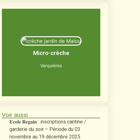
Le jardin de Malou
Jusqu'à 12 enfants âgés de 2 mois et
Micro-crèche
demi à 3 ans
Découvrir
Verquières
Voir aussi
𝐄𝐜𝐨𝐥𝐞 𝐑𝐞𝐠𝐚𝐢𝐧 : inscriptions cantine /
garderie du soir – Période du 03
novembre au 19 décembre 2025