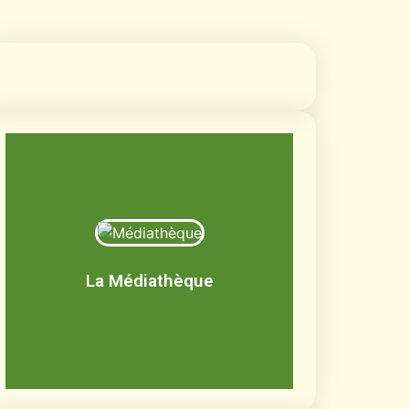
Médiathèque
Livres, BD, documentaires, jeux de
société, CD, DVD
La Médiathèque
Découvrir