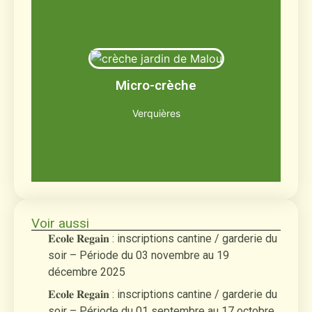
Le jardin de Malou
Jusqu'à 12 enfants âgés de 2 mois et demi
Micro-crèche
à 3 ans
Découvrir
Verquières
Voir aussi
𝐄𝐜𝐨𝐥𝐞 𝐑𝐞𝐠𝐚𝐢𝐧 : inscriptions cantine / garderie du
soir – Période du 03 novembre au 19
décembre 2025
𝐄𝐜𝐨𝐥𝐞 𝐑𝐞𝐠𝐚𝐢𝐧 : inscriptions cantine / garderie du
soir – Période du 01 septembre au 17 octobre