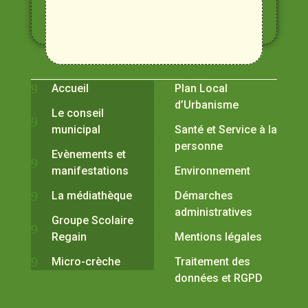
Alpilles
et
Durance
Vivre à Verquières
Pratiques
Accueil
Plan Local
d’Urbanisme
Le conseil
municipal
Santé et Service à la
personne
Evènements et
manifestations
Environnement
La médiathèque
Démarches
administratives
Groupe Scolaire
Regain
Mentions légales
Micro-crèche
Traitement des
données et RGPD