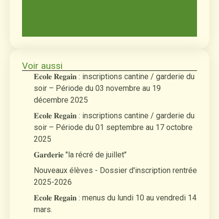
Voir aussi
𝐄𝐜𝐨𝐥𝐞 𝐑𝐞𝐠𝐚𝐢𝐧 : inscriptions cantine / garderie du
soir – Période du 03 novembre au 19
décembre 2025
𝐄𝐜𝐨𝐥𝐞 𝐑𝐞𝐠𝐚𝐢𝐧 : inscriptions cantine / garderie du
soir – Période du 01 septembre au 17 octobre
2025
𝐆𝐚𝐫𝐝𝐞𝐫𝐢𝐞 "la récré de juillet"
Nouveaux élèves - Dossier d'inscription rentrée
2025-2026
𝐄𝐜𝐨𝐥𝐞 𝐑𝐞𝐠𝐚𝐢𝐧 : menus du lundi 10 au vendredi 14
mars.