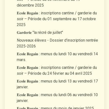
décembre 2025
𝐄𝐜𝐨𝐥𝐞 𝐑𝐞𝐠𝐚𝐢𝐧 : inscriptions cantine / garderie du
soir – Période du 01 septembre au 17 octobre
2025
𝐆𝐚𝐫𝐝𝐞𝐫𝐢𝐞 "la récré de juillet"
Nouveaux élèves - Dossier d'inscription rentrée
2025-2026
𝐄𝐜𝐨𝐥𝐞 𝐑𝐞𝐠𝐚𝐢𝐧 : menus du lundi 10 au vendredi 14
mars.
𝐄𝐜𝐨𝐥𝐞 𝐑𝐞𝐠𝐚𝐢𝐧 : inscriptions cantine / garderie du
soir – Période du 24 février au 04 avril 2025
𝐄𝐜𝐨𝐥𝐞 𝐑𝐞𝐠𝐚𝐢𝐧 : menus du lundi 13 au vendredi 17
janvier.
𝐄𝐜𝐨𝐥𝐞 𝐑𝐞𝐠𝐚𝐢𝐧 : menus du lundi 06 au vendredi 10
janvier.
𝐄𝐜𝐨𝐥𝐞 𝐑𝐞𝐠𝐚𝐢𝐧 : menus du mois de janvier 2025