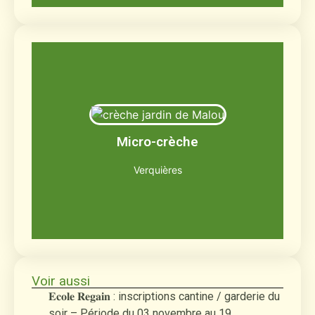
Le jardin de Malou
Jusqu'à 12 enfants âgés de 2 mois et demi
Micro-crèche
à 3 ans
Découvrir
Verquières
Voir aussi
𝐄𝐜𝐨𝐥𝐞 𝐑𝐞𝐠𝐚𝐢𝐧 : inscriptions cantine / garderie du
soir – Période du 03 novembre au 19