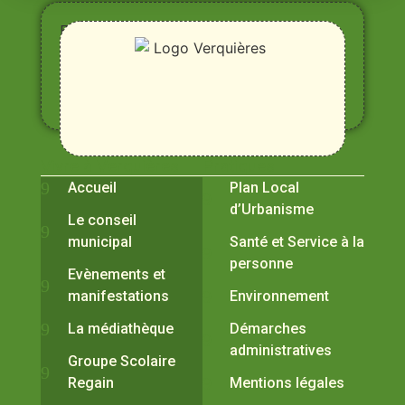
Entre
Rhône,
Alpilles
et
Durance
Vivre à Verquières
Pratiques
Accueil
Plan Local
d’Urbanisme
Le conseil
municipal
Santé et Service à la
personne
Evènements et
manifestations
Environnement
La médiathèque
Démarches
administratives
Groupe Scolaire
Regain
Mentions légales