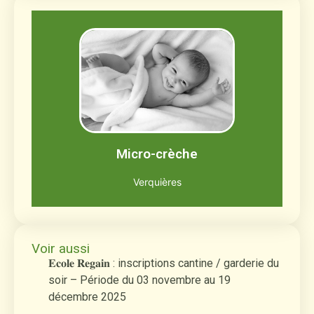
Le jardin de Malou
Jusqu'à 12 enfants âgés de 2 mois et demi
à 3 ans
Découvrir
Micro-crèche
Verquières
Voir aussi
𝐄𝐜𝐨𝐥𝐞 𝐑𝐞𝐠𝐚𝐢𝐧 : inscriptions cantine / garderie du
soir – Période du 03 novembre au 19
décembre 2025