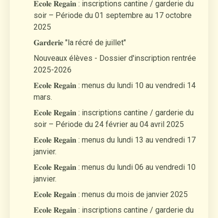
𝐄𝐜𝐨𝐥𝐞 𝐑𝐞𝐠𝐚𝐢𝐧 : inscriptions cantine / garderie du
soir – Période du 01 septembre au 17 octobre
2025
𝐆𝐚𝐫𝐝𝐞𝐫𝐢𝐞 "la récré de juillet"
Nouveaux élèves - Dossier d'inscription rentrée
2025-2026
𝐄𝐜𝐨𝐥𝐞 𝐑𝐞𝐠𝐚𝐢𝐧 : menus du lundi 10 au vendredi 14
mars.
𝐄𝐜𝐨𝐥𝐞 𝐑𝐞𝐠𝐚𝐢𝐧 : inscriptions cantine / garderie du
soir – Période du 24 février au 04 avril 2025
𝐄𝐜𝐨𝐥𝐞 𝐑𝐞𝐠𝐚𝐢𝐧 : menus du lundi 13 au vendredi 17
janvier.
𝐄𝐜𝐨𝐥𝐞 𝐑𝐞𝐠𝐚𝐢𝐧 : menus du lundi 06 au vendredi 10
janvier.
𝐄𝐜𝐨𝐥𝐞 𝐑𝐞𝐠𝐚𝐢𝐧 : menus du mois de janvier 2025
𝐄𝐜𝐨𝐥𝐞 𝐑𝐞𝐠𝐚𝐢𝐧 : inscriptions cantine / garderie du