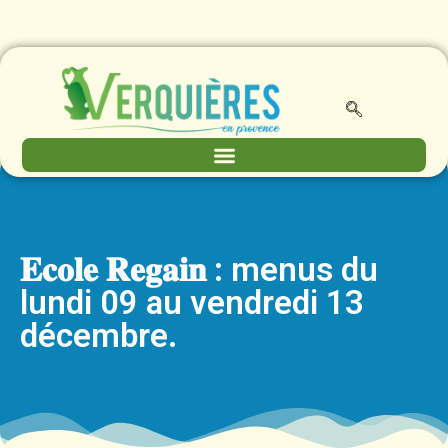
𝐄𝐜𝐨𝐥𝐞 𝐑𝐞𝐠𝐚𝐢𝐧 : menus du
lundi 09 au vendredi 13
décembre.