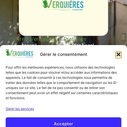
Rhône,
Alpilles
et
Durance
Vivre à Verquières
Pratiques
Accueil
Plan Local
d’Urbanisme
Gérer le consentement
Le conseil
municipal
Santé et Service à la
Pour offrir les meilleures expériences, nous utilisons des technologies
personne
Evènements et
telles que les cookies pour stocker et/ou accéder aux informations des
appareils. Le fait de consentir à ces technologies nous permettra de
manifestations
Environnement
traiter des données telles que le comportement de navigation ou les ID
uniques sur ce site. Le fait de ne pas consentir ou de retirer son
La médiathèque
Démarches
consentement peut avoir un effet négatif sur certaines caractéristiques
administratives
et fonctions.
Groupe Scolaire
Regain
Mentions légales
Gérer les services
Micro-crèche
Traitement des
Accepter
données et RGPD