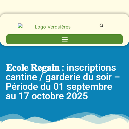
𝐄𝐜𝐨𝐥𝐞 𝐑𝐞𝐠𝐚𝐢𝐧 : inscriptions
cantine / garderie du soir –
Période du 01 septembre
au 17 octobre 2025