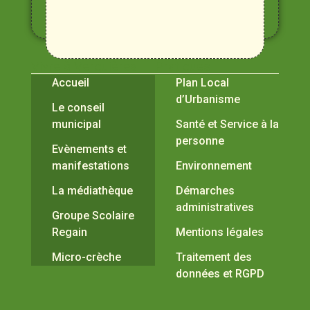
et
Durance
Vivre à Verquières
Pratiques
Accueil
Plan Local
d’Urbanisme
Le conseil
municipal
Santé et Service à la
personne
Evènements et
manifestations
Environnement
La médiathèque
Démarches
administratives
Groupe Scolaire
Regain
Mentions légales
Micro-crèche
Traitement des
données et RGPD