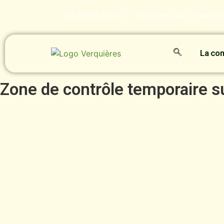
04.90.90.22.50
Hôtel de ville - Place 
La c
Zone de contrôle temporaire s