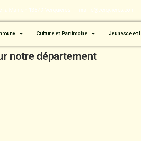
de la Mairie - 13670 Verquières
mairie@verquieres.com
ommune
Culture et Patrimoine
Jeunesse et L
ur notre département