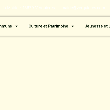
de la Mairie - 13670 Verquières
mairie@verquieres.com
ommune
Culture et Patrimoine
Jeunesse et L