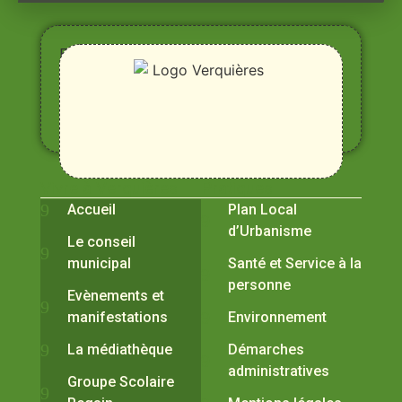
Entre
Rhône,
Alpilles
et
Durance
Vivre à Verquières
Pratiques
Accueil
Plan Local
d’Urbanisme
Le conseil
municipal
Santé et Service à la
personne
Evènements et
manifestations
Environnement
La médiathèque
Démarches
administratives
Groupe Scolaire