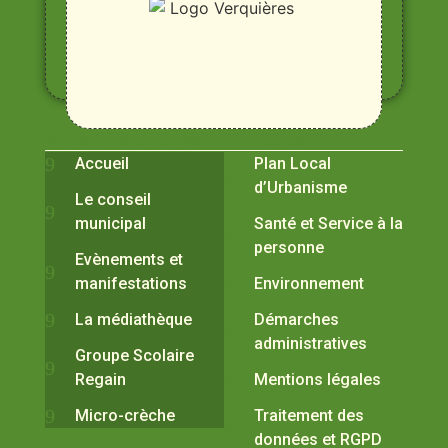
Rhône,
Alpilles
et
Durance
Vivre à Verquières
Pratiques
Accueil
Plan Local
d’Urbanisme
Le conseil
municipal
Santé et Service à la
personne
Evènements et
manifestations
Environnement
La médiathèque
Démarches
administratives
Groupe Scolaire
Regain
Mentions légales
Micro-crèche
Traitement des
données et RGPD