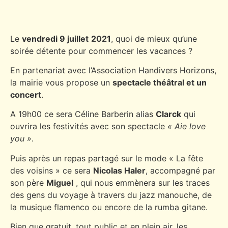
Le
vendredi 9 juillet
2021
, quoi de mieux qu’une
soirée détente pour commencer les vacances ?
En partenariat avec l’Association Handivers Horizons,
la mairie vous propose un
spectacle théâtral et un
concert
.
A 19h00 ce sera Céline Barberin alias
Clarck
qui
ouvrira les festivités avec son spectacle
« Aie love
you »
.
Puis après un repas partagé sur le mode « La fête
des voisins » ce sera
Nicolas Haler
, accompagné par
son père
Miguel
, qui nous emmènera sur les traces
des gens du voyage à travers du jazz manouche, de
la musique flamenco ou encore de la rumba gitane.
Bien que gratuit, tout public et en plein air, les