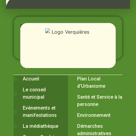
Entre
Rhône,
Alpilles
et
Durance
Vivre à Verquières
Pratiques
Accueil
Plan Local
d’Urbanisme
Le conseil
municipal
Santé et Service à la
personne
Evènements et
manifestations
Environnement
La médiathèque
Démarches
administratives