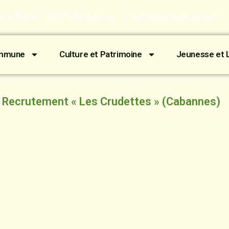
de la Mairie - 13670 Verquières
mairie@verquieres.com
ommune
Culture et Patrimoine
Jeunesse et L
Recrutement « Les Crudettes » (Cabannes)