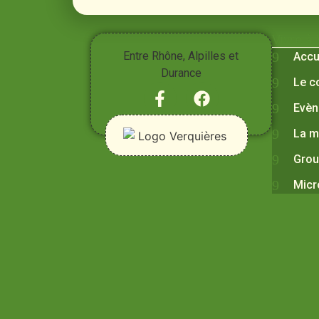
Vivre à
Entre Rhône, Alpilles et
Accu
Durance
Le c
Evèn
La m
Grou
Micr