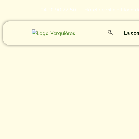
04.90.90.22.50
Hôtel de ville - Place 
La c