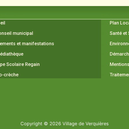
 Verquières
Pratiques
eil
Plan Loc
onseil municipal
Santé et
ements et manifestations
Environ
édiathèque
Démarche
pe Scolaire Regain
Mentions
o-crèche
Traiteme
Copyright © 2026 Village de Verquières