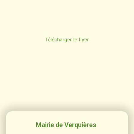
T
é
l
é
c
h
a
r
g
e
r
l
e
f
l
y
e
r
Mairie de Verquières