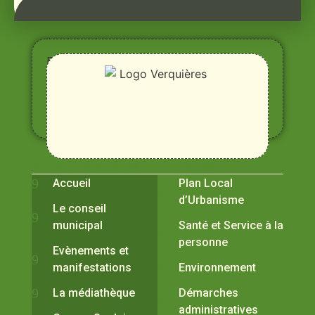
Entre
Rhône,
Alpilles
et
Durance
Vivre à Verquières
Pratiques
Accueil
Plan Local
d’Urbanisme
Le conseil
municipal
Santé et Service à la
personne
Evènements et
manifestations
Environnement
La médiathèque
Démarches
administratives