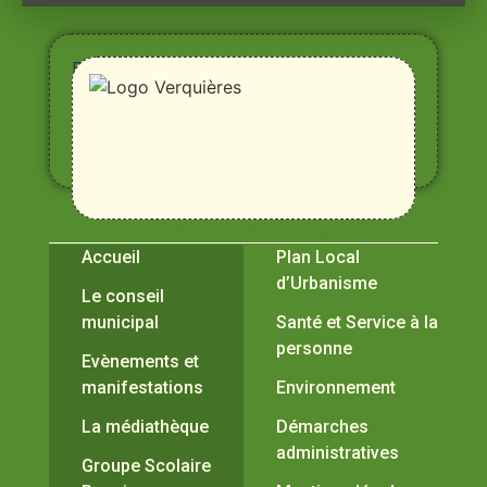
Entre
Rhône,
Alpilles
et
Durance
Vivre à Verquières
Pratiques
Accueil
Plan Local
d’Urbanisme
Le conseil
municipal
Santé et Service à la
personne
Evènements et
manifestations
Environnement
La médiathèque
Démarches
administratives
Groupe Scolaire