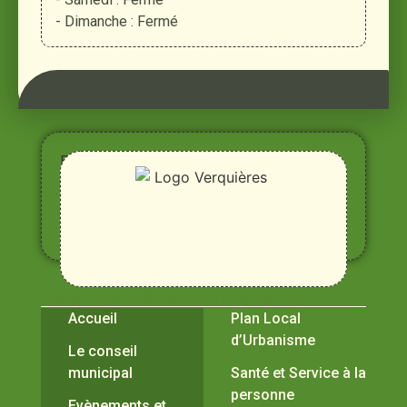
- Dimanche : Fermé
Entre
Rhône,
Alpilles
et
Durance
Vivre à Verquières
Pratiques
Accueil
Plan Local
d’Urbanisme
Le conseil
municipal
Santé et Service à la
personne
Evènements et