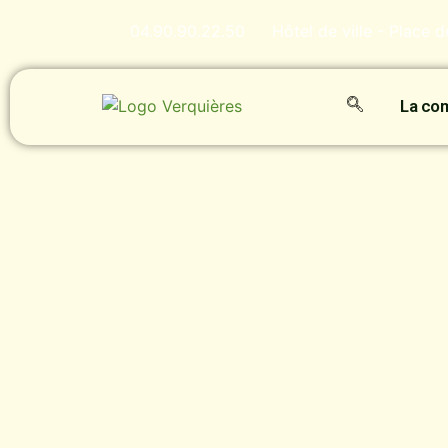
04.90.90.22.50
Hôtel de ville - Place 
La c