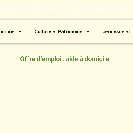
de la Mairie - 13670 Verquières
mairie@verquieres.com
ommune
Culture et Patrimoine
Jeunesse et L
Offre d’emploi : aide à domicile