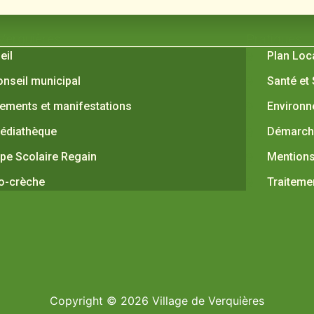
 Verquières
Pratiques
eil
Plan Loc
onseil municipal
Santé et
ements et manifestations
Environ
édiathèque
Démarche
pe Scolaire Regain
Mentions
o-crèche
Traiteme
Copyright © 2026 Village de Verquières