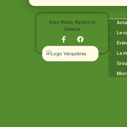
Vivre à
Entre Rhône, Alpilles et
Accu
Durance
Le c
Evèn
La m
Grou
Micr