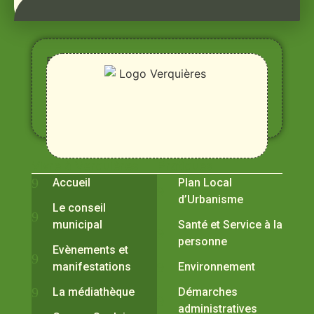
Entre
Rhône,
Alpilles
et
Durance
Vivre à Verquières
Pratiques
Accueil
Plan Local
d’Urbanisme
Le conseil
municipal
Santé et Service à la
personne
Evènements et
manifestations
Environnement
La médiathèque
Démarches
administratives