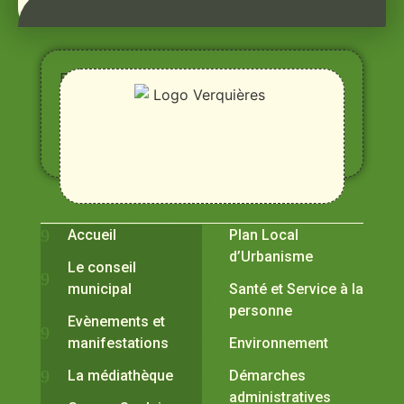
Entre
Rhône,
Alpilles
et
Durance
Vivre à Verquières
Pratiques
Accueil
Plan Local
d’Urbanisme
Le conseil
municipal
Santé et Service à la
personne
Evènements et
manifestations
Environnement
La médiathèque
Démarches
administratives