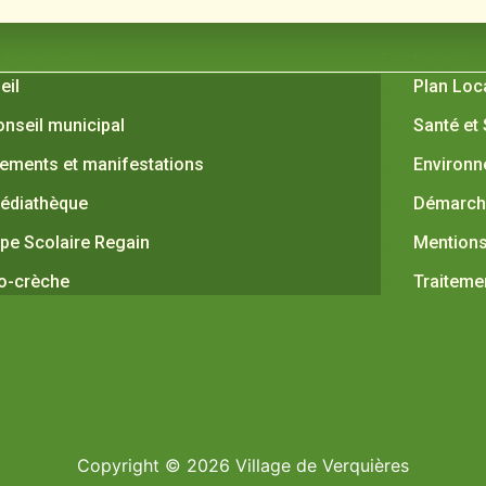
 Verquières
Pratiques
eil
Plan Loc
onseil municipal
Santé et
ements et manifestations
Environ
édiathèque
Démarche
pe Scolaire Regain
Mentions
o-crèche
Traiteme
Copyright © 2026 Village de Verquières