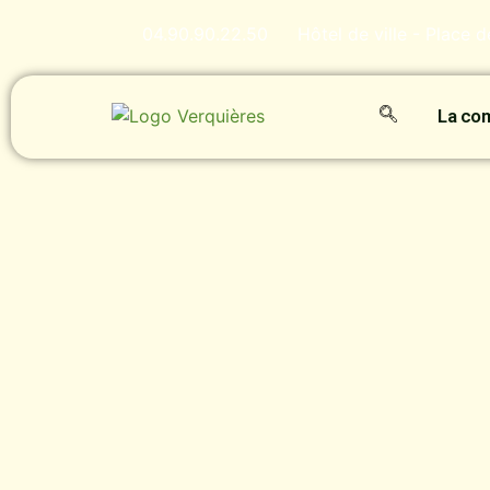
04.90.90.22.50
Hôtel de ville - Place 
La c