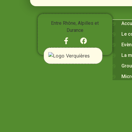
Vivre à
Entre Rhône, Alpilles et
Accu
Durance
Le c
Evèn
La m
Grou
Micr