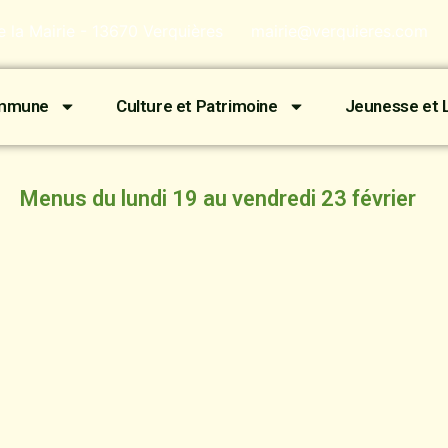
de la Mairie - 13670 Verquières
mairie@verquieres.com
ommune
Culture et Patrimoine
Jeunesse et L
Menus du lundi 19 au vendredi 23 février