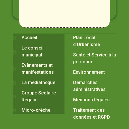
Alpilles
et
Durance
Vivre à Verquières
Pratiques
Accueil
Plan Local
d’Urbanisme
Le conseil
municipal
Santé et Service à la
personne
Evènements et
manifestations
Environnement
La médiathèque
Démarches
administratives
Groupe Scolaire
Regain
Mentions légales
Micro-crèche
Traitement des
données et RGPD