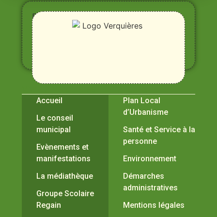
Entre
Rhône,
Alpilles
et
Durance
Vivre à Verquières
Pratiques
Accueil
Plan Local
d’Urbanisme
Le conseil
municipal
Santé et Service à la
personne
Evènements et
manifestations
Environnement
La médiathèque
Démarches
administratives
Groupe Scolaire
Regain
Mentions légales