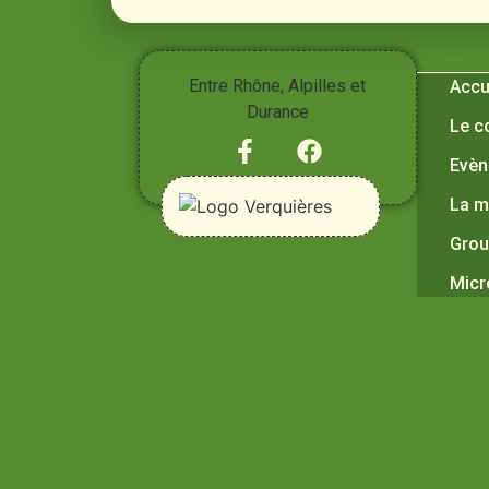
Vivre à
Entre Rhône, Alpilles et
Accu
Durance
Le c
Evèn
La m
Grou
Micr