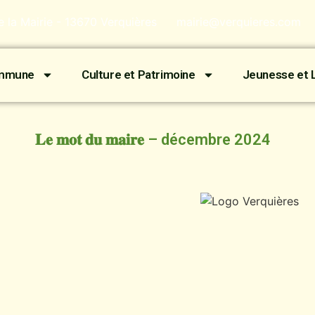
de la Mairie - 13670 Verquières
mairie@verquieres.com
ommune
Culture et Patrimoine
Jeunesse et L
𝐋𝐞 𝐦𝐨𝐭 𝐝𝐮 𝐦𝐚𝐢𝐫𝐞 – décembre 2024