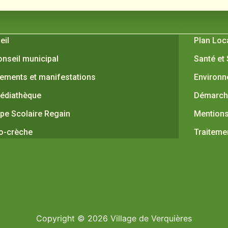
 Verquières
Pratiques
eil
Plan Loc
onseil municipal
Santé et
ements et manifestations
Environ
édiathèque
Démarche
pe Scolaire Regain
Mentions
o-crèche
Traiteme
Copyright © 2026 Village de Verquières