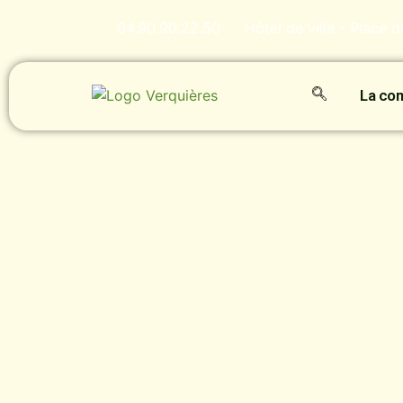
04.90.90.22.50
Hôtel de ville - Place 
La c