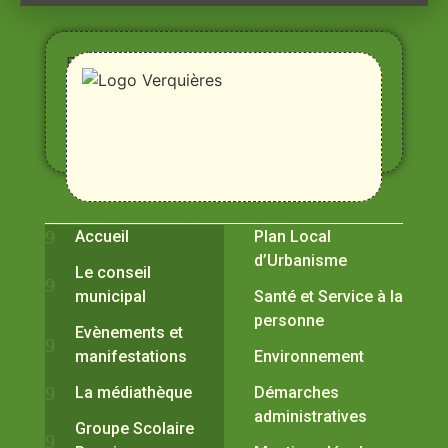
Entre
Rhône,
Alpilles
et
Durance
Vivre à Verquières
Pratiques
Accueil
Plan Local
d’Urbanisme
Le conseil
municipal
Santé et Service à la
personne
Evènements et
manifestations
Environnement
La médiathèque
Démarches
administratives
Groupe Scolaire