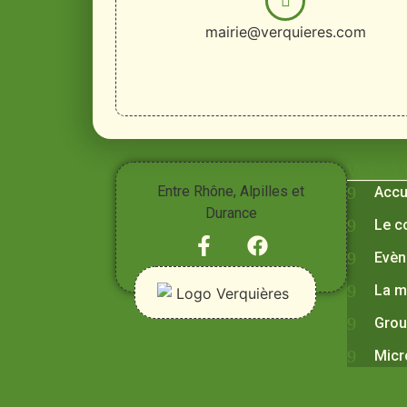
mairie@verquieres.com
Vivre à
Entre Rhône, Alpilles et
Accu
Durance
Le c
Evèn
La m
Grou
Micr