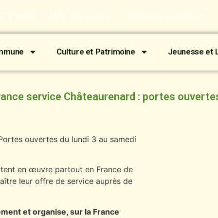
de la Mairie - 13670 Verquières
mairie@verquieres.com
ommune
Culture et Patrimoine
Jeunesse et L
rance service Châteaurenard : portes ouverte
Portes ouvertes du lundi 3 au samedi
ttent en œuvre partout en France de
ître leur offre de service auprès de
ment et organise, sur la France