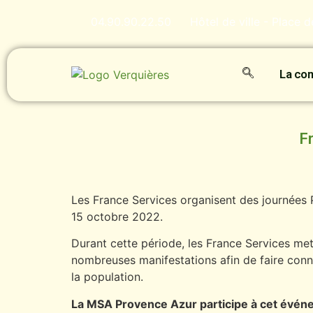
04.90.90.22.50
Hôtel de ville - Place 
La c
F
Les France Services organisent des journées 
15 octobre 2022.
Durant cette période, les France Services me
nombreuses manifestations afin de faire conna
la population.
La MSA Provence Azur participe à cet événe