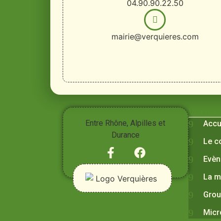
04.90.90.22.50
mairie@verquieres.com
Vivre à
Entre Rhône, Alpilles et
Accu
Durance
Le c
Evèn
La m
Grou
Micr