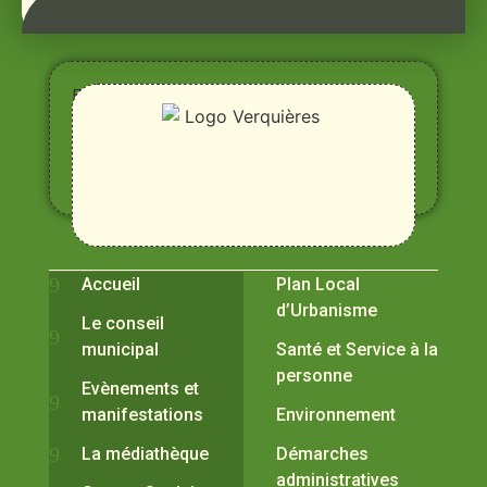
Entre
Rhône,
Alpilles
et
Durance
Vivre à Verquières
Pratiques
Accueil
Plan Local
d’Urbanisme
Le conseil
municipal
Santé et Service à la
personne
Evènements et
manifestations
Environnement
La médiathèque
Démarches
administratives