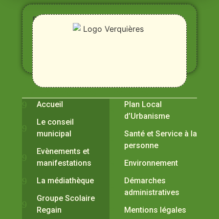
Entre
Rhône,
Alpilles
et
Durance
Vivre à Verquières
Pratiques
Accueil
Plan Local
d’Urbanisme
Le conseil
municipal
Santé et Service à la
personne
Evènements et
manifestations
Environnement
La médiathèque
Démarches
administratives
Groupe Scolaire
Regain
Mentions légales