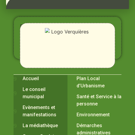
Entre
Rhône,
Alpilles
et
Durance
Vivre à Verquières
Pratiques
Accueil
Plan Local
d’Urbanisme
Le conseil
municipal
Santé et Service à la
personne
Evènements et
manifestations
Environnement
La médiathèque
Démarches
administratives