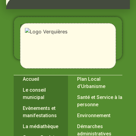
Entre
Rhône,
Alpilles
et
Durance
Vivre à Verquières
Pratiques
Accueil
Plan Local
d’Urbanisme
Le conseil
municipal
Santé et Service à la
personne
Evènements et
manifestations
Environnement
La médiathèque
Démarches
administratives