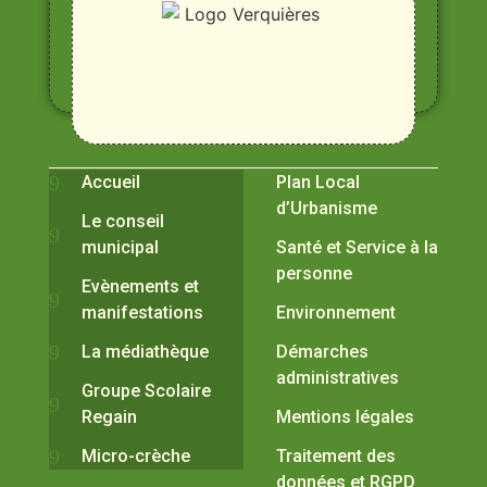
Rhône,
Alpilles
et
Durance
Vivre à Verquières
Pratiques
Accueil
Plan Local
d’Urbanisme
Le conseil
municipal
Santé et Service à la
personne
Evènements et
manifestations
Environnement
La médiathèque
Démarches
administratives
Groupe Scolaire
Regain
Mentions légales
Micro-crèche
Traitement des
données et RGPD