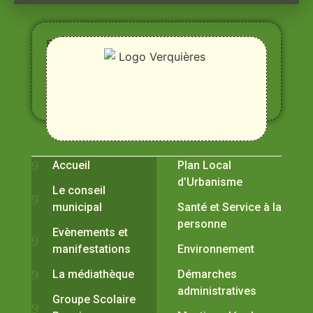
Entre
Rhône,
Alpilles
et
Durance
Vivre à Verquières
Pratiques
Accueil
Plan Local
d’Urbanisme
Le conseil
municipal
Santé et Service à la
personne
Evènements et
manifestations
Environnement
La médiathèque
Démarches
administratives
Groupe Scolaire