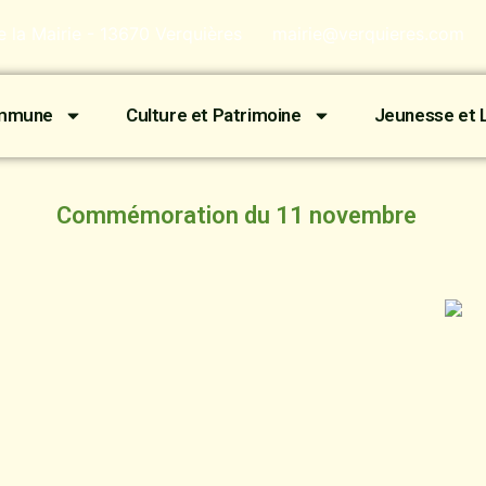
de la Mairie - 13670 Verquières
mairie@verquieres.com
ommune
Culture et Patrimoine
Jeunesse et L
Commémoration du 11 novembre