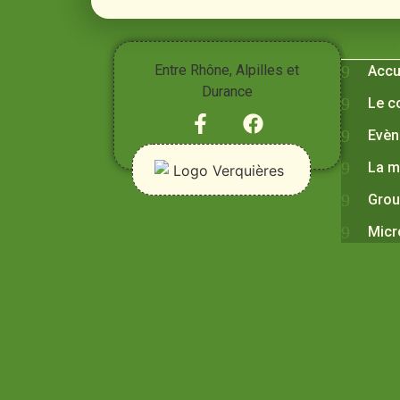
Vivre à
Entre Rhône, Alpilles et
Accu
Durance
Le c
Evèn
La m
Grou
Micr