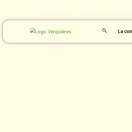
04.90.90.22.50
Hôtel de ville - Place 
La c