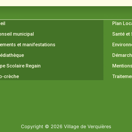
 Verquières
Pratiques
eil
Plan Loc
onseil municipal
Santé et
ements et manifestations
Environ
édiathèque
Démarche
pe Scolaire Regain
Mentions
o-crèche
Traiteme
Copyright © 2026 Village de Verquières