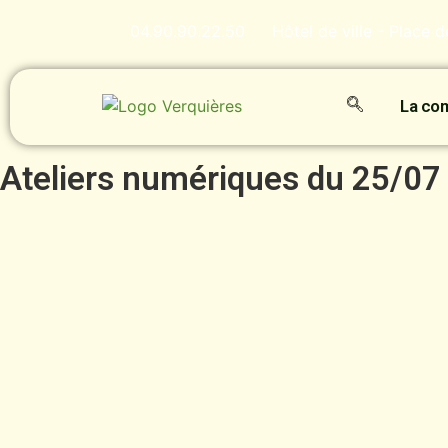
04.90.90.22.50
Hôtel de ville - Place 
La c
Ateliers numériques du 25/07