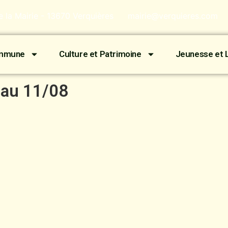
de la Mairie - 13670 Verquières
mairie@verquieres.com
ommune
Culture et Patrimoine
Jeunesse et L
 au 11/08