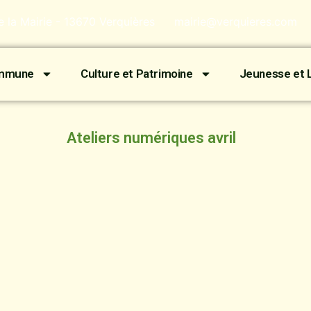
de la Mairie - 13670 Verquières
mairie@verquieres.com
ommune
Culture et Patrimoine
Jeunesse et L
Ateliers numériques avril