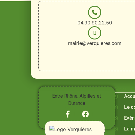
04.90.90.22.50
mairie@verquieres.com
Vivre à
Entre Rhône, Alpilles et
Accu
Durance
Le c
Evèn
La m