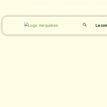
04.90.90.22.50
Hôtel de ville - Place 
La c