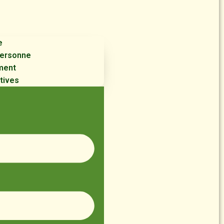
e
 personne
ment
tives