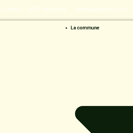
de la Mairie - 13670 Verquières
mairie@verquieres.com
La commune