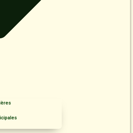
ières
cipales