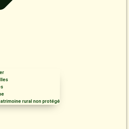
er
lles
es
me
patrimoine rural non protégé